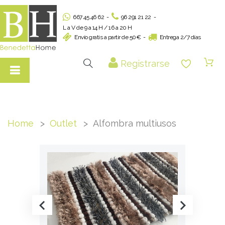
667 45 46 62
-
96 291 21 22
-
L a V de 9 a 14 H / 16 a 20 H
Envío gratis a partir de 50€
-
Entrega 2/7 días
Registrarse
Home
Outlet
Alfombra multiusos