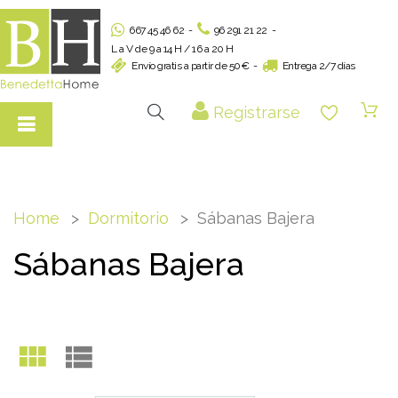
667 45 46 62
-
96 291 21 22
-
L a V de 9 a 14 H / 16 a 20 H
Envío gratis a partir de 50€
-
Entrega 2/7 días
Registrarse
Home
Dormitorio
Sábanas Bajera
Sábanas Bajera