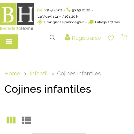
667 45 46 62
-
96 291 21 22
-
L a V de 9 a 14 H / 16 a 20 H
Envío gratis a partir de 50€
-
Entrega 2/7 días
Registrarse
Home
Infantil
Cojines infantiles
Cojines infantiles