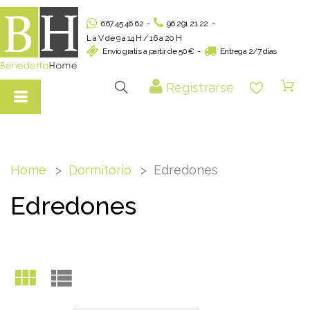
667 45 46 62
-
96 291 21 22
-
L a V de 9 a 14 H / 16 a 20 H
Envío gratis a partir de 50€
-
Entrega 2/7 días
Registrarse
Home
Dormitorio
Edredones
Edredones