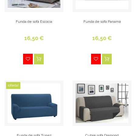
niños! Un desliz lo tiene cualquiera!
Funda de sofá Escocia
Funda de sofá Panamá
16,50 €
16,50 €
¡oferta!
Si en la casa hay mascotas, el sofá puede verse
mayormente afectado por el pelo, el roce diario así
como posibles manchas que puedan ocasionar.
Funda de sofá Túnez
Cubre sofá Diamond