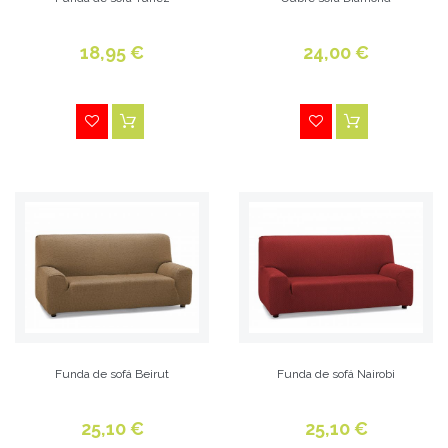
Una perfecta solución es
comprar una funda de sofá
de la gran diversidad de modelos que podemos
18,95 €
24,00 €
encontrar en el mercado y que seguro se adaptaran a la
decoración del resto de la casa. Se trata de una opción
sencilla y económica que sin duda te evitará muchos
quebraderos de cabeza y un gasto elevado en muchos
productos de limpieza que no suelen dejarlo como
nuevo y en ocasiones se puede correr el riesgo de
estropear el tejido.
La gran ventaja de colocar
fundas de sofá
es la
posibilidad de quitarlas y lavarlas fácilmente en la
lavadora permitiendo que el sofá de la casa luzca
siempre perfecto.
Funda de sofá Beirut
Funda de sofá Nairobi
¿Dónde puedo comprar una funda de sofá
online?
25,10 €
25,10 €
En Benedettahome disponemos de una amplia variedad