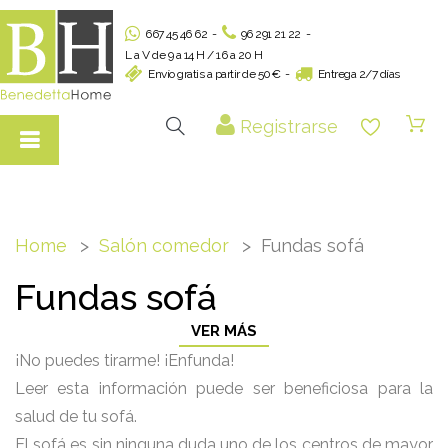
667 45 46 62
-
96 291 21 22
-
L a V de 9 a 14 H / 16 a 20 H
Envío gratis a partir de 50€
-
Entrega 2/7 días
Registrarse
Home
Salón comedor
Fundas sofá
Fundas sofá
VER MÁS
¡No puedes tirarme! ¡Enfunda!
Leer esta información puede ser beneficiosa para la
salud de tu sofá.
El sofá es sin ninguna duda uno de los centros de mayor