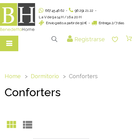
667 45 46 62
-
96 291 21 22
-
L a V de 9 a 14 H / 16 a 20 H
Envío gratis a partir de 50€
-
Entrega 2/7 días
Registrarse
Home
Dormitorio
Conforters
Conforters