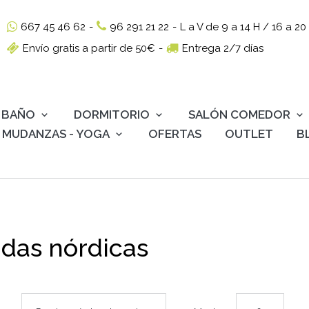
667 45 46 62
-
96 291 21 22
-
L a V de 9 a 14 H / 16 a 20
Envío gratis a partir de 50€
-
Entrega 2/7 días
BAÑO
DORMITORIO
SALÓN COMEDOR
MUDANZAS - YOGA
OFERTAS
OUTLET
B
das nórdicas