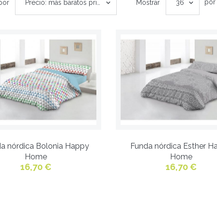
por
por
Precio: más baratos primero
Mostrar
36
a nórdica Bolonia Happy
Funda nórdica Esther H
Home
Home
16,70 €
16,70 €