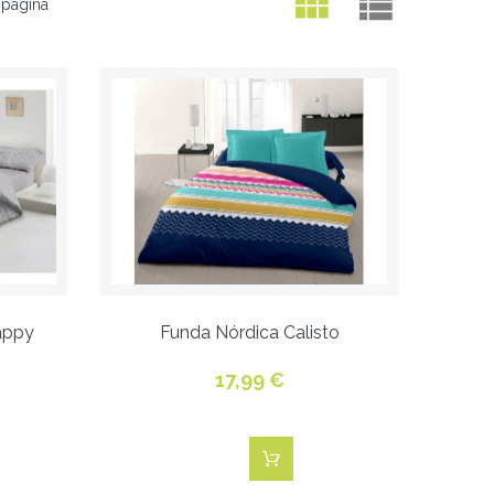
 página
appy
Funda Nórdica Calisto
17,99 €