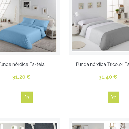
Funda nórdica Es-tela
Funda nórdica Tricolor Es
31,20 €
31,40 €