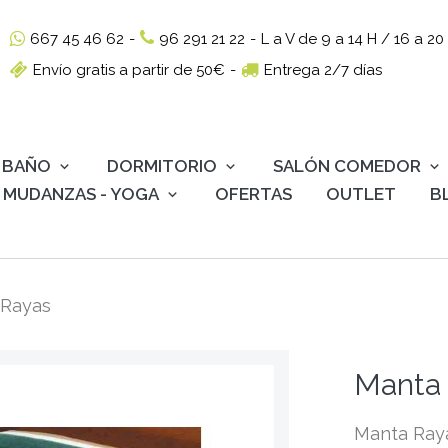
667 45 46 62
-
96 291 21 22
-
L a V de 9 a 14 H / 16 a 20
Envío gratis a partir de 50€
-
Entrega 2/7 días
BAÑO
DORMITORIO
SALÓN COMEDOR
MUDANZAS - YOGA
OFERTAS
OUTLET
B
 Rayas
Manta
Manta Rayas