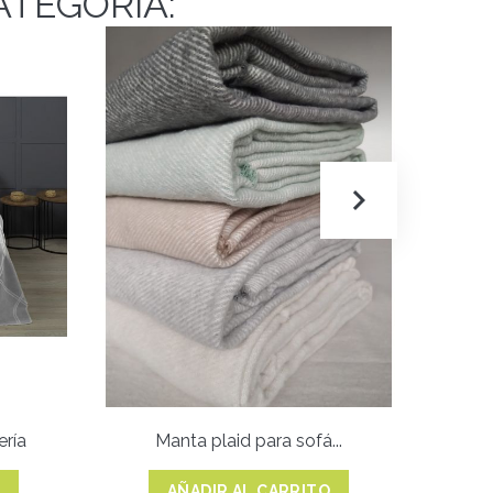
ATEGORÍA:
ría
Manta plaid para sofá...
O
AÑADIR AL CARRITO