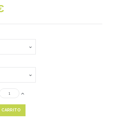
€
L CARRITO