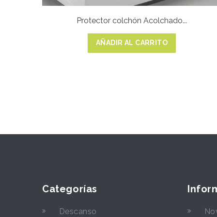
Protector colchón Acolchado...
AÑADIR AL CARRITO
Categorías
Infor
Descanso
No