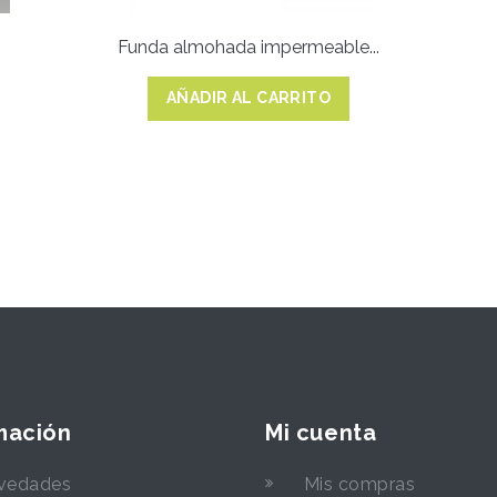
Funda almohada impermeable...
AÑADIR AL CARRITO
mación
Mi cuenta
vedades
Mis compras