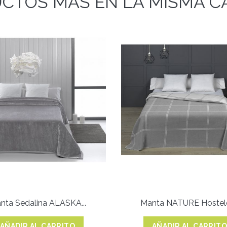
CTOS MÁS EN LA MISMA C
nta Sedalina ALASKA...
Manta NATURE Hostele
AÑADIR AL CARRITO
AÑADIR AL CARRIT