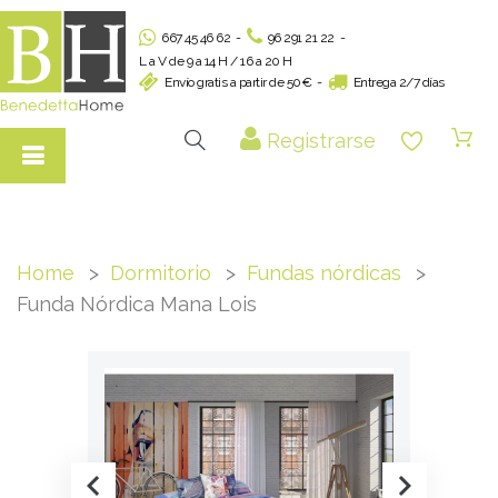
667 45 46 62
-
96 291 21 22
-
L a V de 9 a 14 H / 16 a 20 H
Envío gratis a partir de 50€
-
Entrega 2/7 días
Registrarse
Home
Dormitorio
Fundas nórdicas
Funda Nórdica Mana Lois