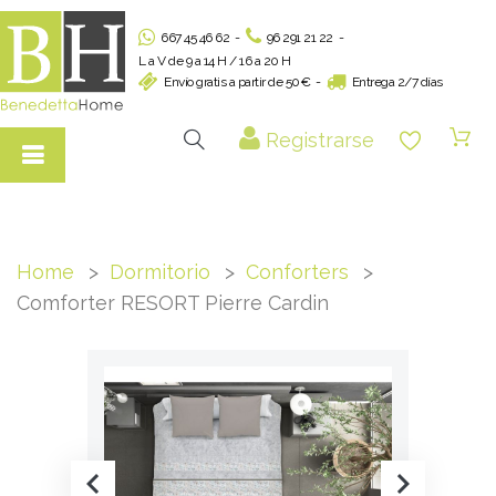
667 45 46 62
-
96 291 21 22
-
L a V de 9 a 14 H / 16 a 20 H
Envío gratis a partir de 50€
-
Entrega 2/7 días
Registrarse
Home
Dormitorio
Conforters
Comforter RESORT Pierre Cardin