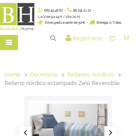
667 45 46 62
-
96 291 21 22
-
L a V de 9 a 14 H / 16 a 20 H
Envío gratis a partir de 50€
-
Entrega 2/7 días
Registrarse
Home
Dormitorio
Rellenos nordicos
Relleno nórdico estampado Zelo Reversible