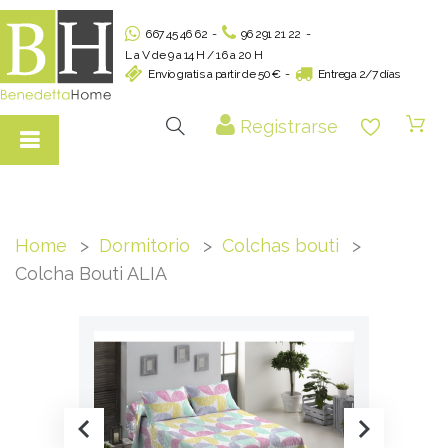
667 45 46 62
-
96 291 21 22
-
L a V de 9 a 14 H / 16 a 20 H
Envío gratis a partir de 50€
-
Entrega 2/7 días
Registrarse
Home
Dormitorio
Colchas bouti
Colcha Bouti ALIA