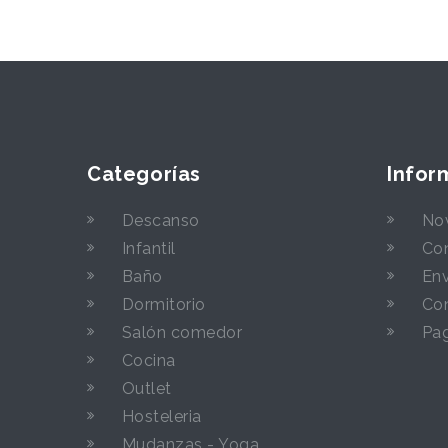
Categorías
Infor
Descanso
No
Infantil
Con
Baño
Env
Dormitorio
Con
Salón comedor
Pa
Cocina
Outlet
Hosteleria
Mudanzas - Yoga