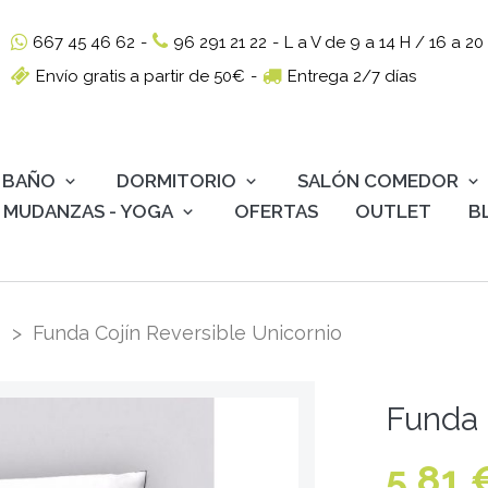
667 45 46 62
-
96 291 21 22
-
L a V de 9 a 14 H / 16 a 20
Envío gratis a partir de 50€
-
Entrega 2/7 días
BAÑO
DORMITORIO
SALÓN COMEDOR
MUDANZAS - YOGA
OFERTAS
OUTLET
B
Funda Cojín Reversible Unicornio
Funda 
5,81 