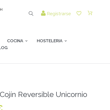
 H
Registrarse
COCINA
HOSTELERIA
LOG
Cojín Reversible Unicornio
€