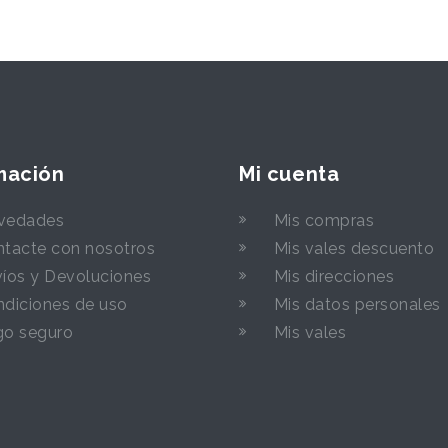
mación
Mi cuenta
vedades
Mis compras
tacte con nosotros
Mis vales descuento
íos y Devoluciones
Mis direcciones
diciones de uso
Mis datos personales
go seguro
Mis vales