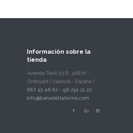
Información sobre la
tienda
Avenida Textil 53 B , 46870 -
Ontinyent ( Valencia - España )
667 45 46 62 - 96 291 21 22
info@benedettahome.com