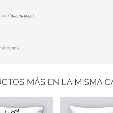
a web (
relleno cojín
).
 el relleno.
CTOS MÁS EN LA MISMA C