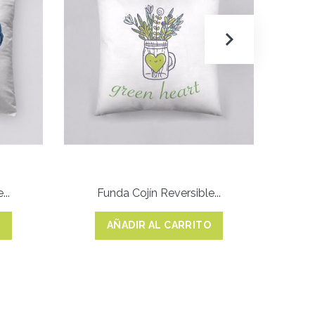
..
Funda Cojín Reversible...
F
O
AÑADIR AL CARRITO