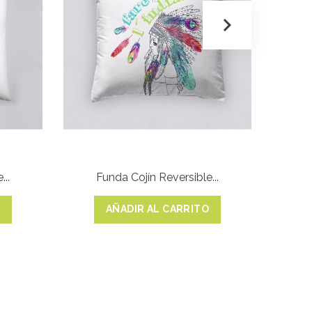
..
Funda Cojín Reversible...
F
O
AÑADIR AL CARRITO