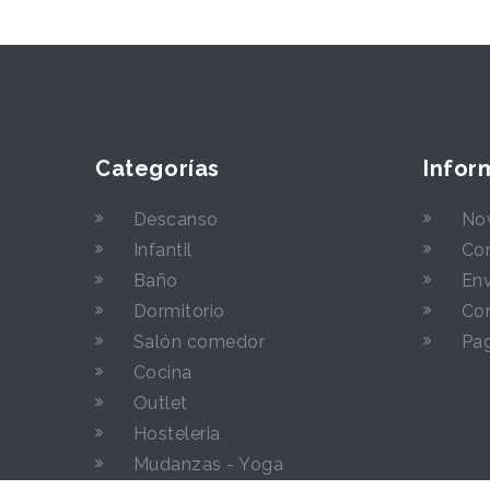
Categorías
Infor
Descanso
No
Infantil
Con
Baño
Env
Dormitorio
Con
Salón comedor
Pa
Cocina
Outlet
Hosteleria
Mudanzas - Yoga