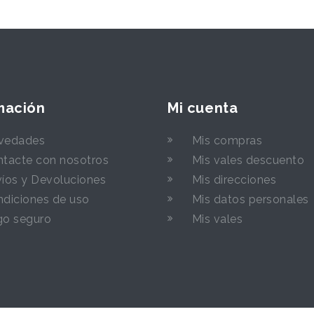
mación
Mi cuenta
vedades
Mis compras
tacte con nosotros
Mis vales descuento
íos y Devoluciones
Mis direcciones
diciones de uso
Mis datos personales
go seguro
Mis vales