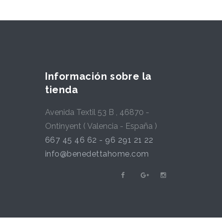
Información sobre la
tienda
Avenida Textil 53 B , 46870 -
Ontinyent ( Valencia - España )
667 45 46 62 - 96 291 21 22
info@benedettahome.com