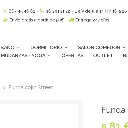
667 45 46 62
-
96 291 21 22
-
L a V de 9 a 14 H / 16 a 20
Envío gratis a partir de 50€
-
Entrega 2/7 días
BAÑO
DORMITORIO
SALÓN COMEDOR
MUDANZAS - YOGA
OFERTAS
OUTLET
B
Funda cojín Street
Funda 
5,81 