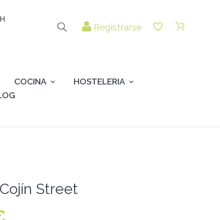
 H
Registrarse
COCINA
HOSTELERIA
LOG
Cojín Street
€