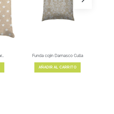
...
Funda cojín Damasco Culla
Fu
O
AÑADIR AL CARRITO