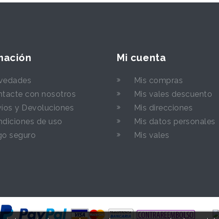
mación
Mi cuenta
vedades
Mis compras
tacte con nosotros
Mis vales descuento
íos y Devoluciones
Mis direcciones
diciones de uso
Mis datos personales
go seguro
Mis vales