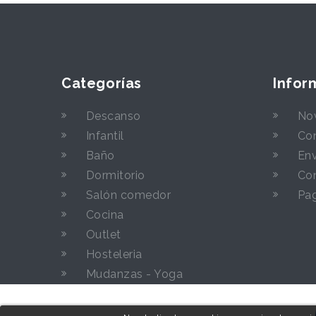
Categorías
Infor
Descanso
No
Infantil
Con
Baño
Env
Dormitorio
Con
Salón comedor
Pa
Cocina
Outlet
Hosteleria
Mudanzas - Yoga