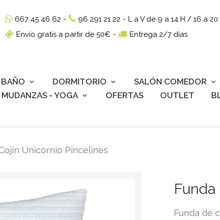
667 45 46 62
-
96 291 21 22
-
L a V de 9 a 14 H / 16 a 20
Envío gratis a partir de 50€
-
Entrega 2/7 días
BAÑO
DORMITORIO
SALÓN COMEDOR
MUDANZAS - YOGA
OFERTAS
OUTLET
B
Cojín Unicornio Pincelines
Funda 
Funda de c