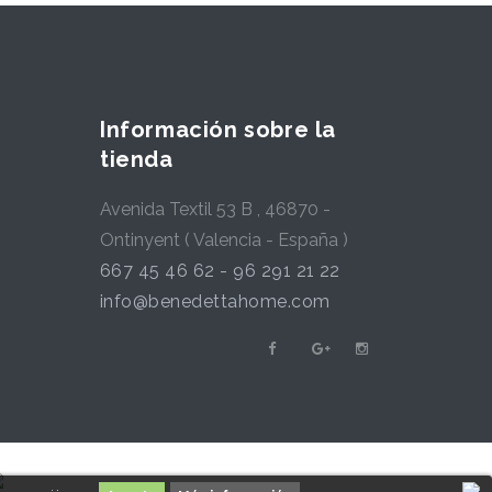
Información sobre la
tienda
Avenida Textil 53 B , 46870 -
Ontinyent ( Valencia - España )
667 45 46 62 - 96 291 21 22
info@benedettahome.com