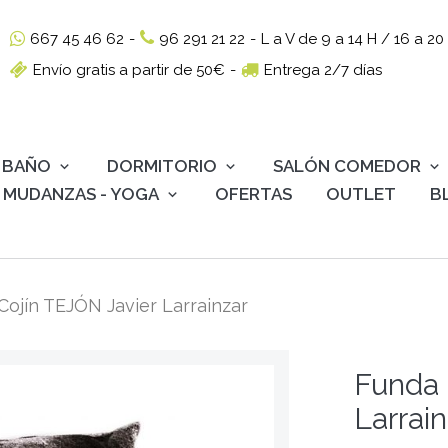
667 45 46 62
-
96 291 21 22
-
L a V de 9 a 14 H / 16 a 20
Envío gratis a partir de 50€
-
Entrega 2/7 días
BAÑO
DORMITORIO
SALÓN COMEDOR
MUDANZAS - YOGA
OFERTAS
OUTLET
B
Cojín TEJÓN Javier Larrainzar
Funda 
Larrain