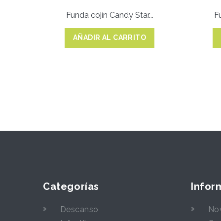
Funda cojín Candy Star...
Fu
AÑADIR AL CARRITO
Categorías
Infor
Descanso
No