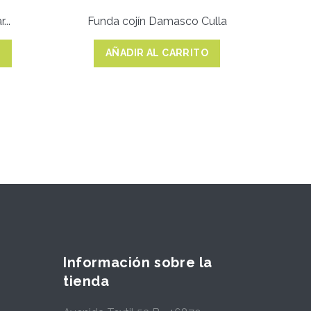
...
Funda cojín Damasco Culla
Fu
O
AÑADIR AL CARRITO
Información sobre la
tienda