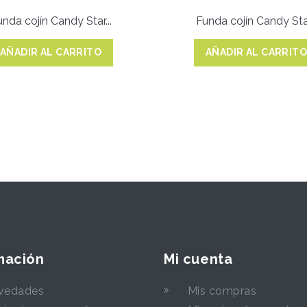
nda cojín Candy Star...
Funda cojín Candy Star
AÑADIR AL CARRITO
AÑADIR AL CARRIT
mación
Mi cuenta
vedades
Mis compras