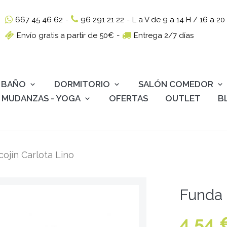
667 45 46 62
-
96 291 21 22
-
L a V de 9 a 14 H / 16 a 20
Envío gratis a partir de 50€
-
Entrega 2/7 días
BAÑO
DORMITORIO
SALÓN COMEDOR
MUDANZAS - YOGA
OFERTAS
OUTLET
B
cojín Carlota Lino
Funda 
4,54 