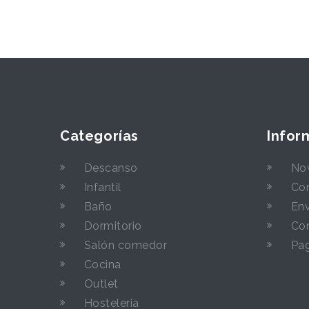
Categorías
Infor
Descanso
No
Infantil
Con
Baño
Env
Dormitorio
Con
Salón comedor
Pa
Cocina
Outlet
Hosteleria