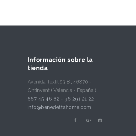
Información sobre la
tienda
Avenida Textil 53 B , 46870 -
Ontinyent ( Valencia - España )
667 45 46 62 - 96 291 21 22
info@benedettahome.com