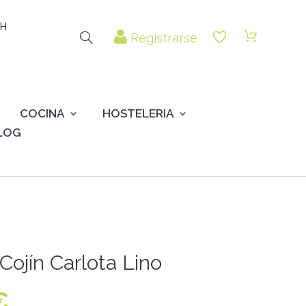
 H
Registrarse
COCINA
HOSTELERIA
LOG
Cojín Carlota Lino
€