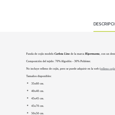
DESCRIPC
Funda de cojín modelo
Carlota Lino
de la marca
Hipermanta
, con un dest
Composición del tejido: 70% Algodón - 30% Poliéster.
No incluye relleno de cojín, pero se puede adquirir en la web (
relleno cojí
Tamaños disponibles:
35x60 cm.
40x40 cm.
45x45 cm.
45x70 cm.
50x50 cm.