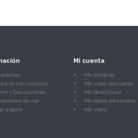
mación
Mi cuenta
vedades
Mis compras
tacte con nosotros
Mis vales descuento
íos y Devoluciones
Mis direcciones
diciones de uso
Mis datos personales
go seguro
Mis vales