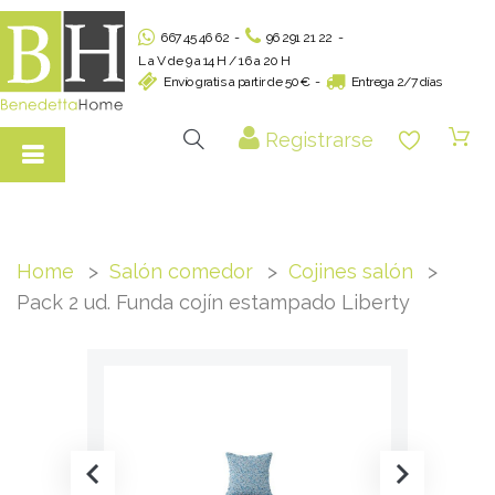
667 45 46 62
-
96 291 21 22
-
L a V de 9 a 14 H / 16 a 20 H
Envío gratis a partir de 50€
-
Entrega 2/7 días
Registrarse
Home
Salón comedor
Cojines salón
Pack 2 ud. Funda cojín estampado Liberty